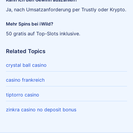
Ja, nach Umsatzanforderung per Trustly oder Krypto.
Mehr Spins bei iWild?
50 gratis auf Top-Slots inklusive.
Related Topics
crystal ball casino
casino frankreich
tiptorro casino
zinkra casino no deposit bonus