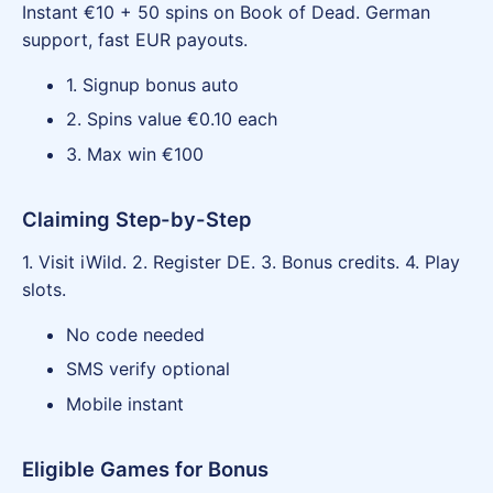
Instant €10 + 50 spins on Book of Dead. German
support, fast EUR payouts.
1. Signup bonus auto
2. Spins value €0.10 each
3. Max win €100
Claiming Step-by-Step
1. Visit iWild. 2. Register DE. 3. Bonus credits. 4. Play
slots.
No code needed
SMS verify optional
Mobile instant
Eligible Games for Bonus