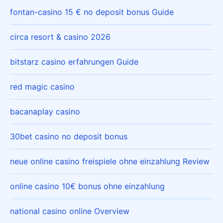
fontan-casino 15 € no deposit bonus Guide
circa resort & casino 2026
bitstarz casino erfahrungen Guide
red magic casino
bacanaplay casino
30bet casino no deposit bonus
neue online casino freispiele ohne einzahlung Review
online casino 10€ bonus ohne einzahlung
national casino online Overview