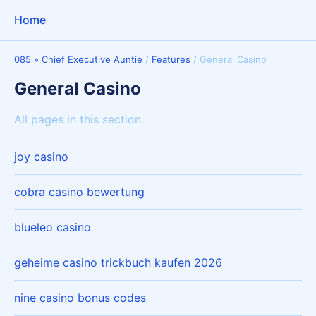
Home
085 » Chief Executive Auntie
/
Features
/
General Casino
General Casino
All pages in this section.
joy casino
cobra casino bewertung
blueleo casino
geheime casino trickbuch kaufen 2026
nine casino bonus codes