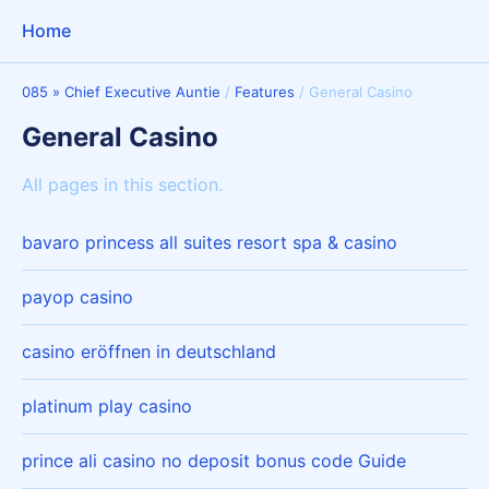
Home
085 » Chief Executive Auntie
/
Features
/
General Casino
General Casino
All pages in this section.
bavaro princess all suites resort spa & casino
payop casino
casino eröffnen in deutschland
platinum play casino
prince ali casino no deposit bonus code Guide