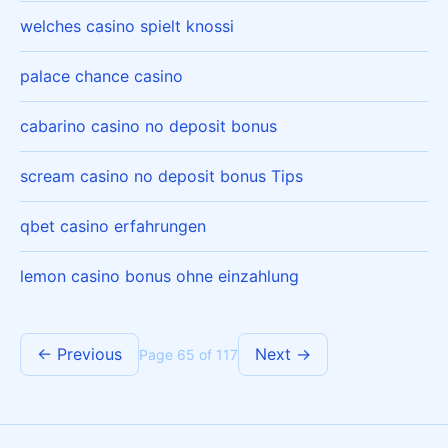
welches casino spielt knossi
palace chance casino
cabarino casino no deposit bonus
scream casino no deposit bonus Tips
qbet casino erfahrungen
lemon casino bonus ohne einzahlung
← Previous
Next →
Page 65 of 117